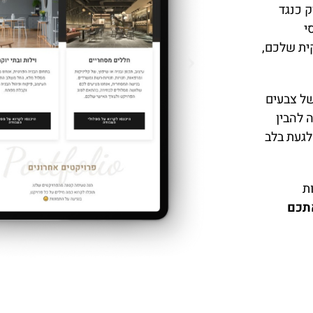
 כנגד
י
ית שלכם,
ל צבעים
 להבין
לגעת בלב
ת
תכם