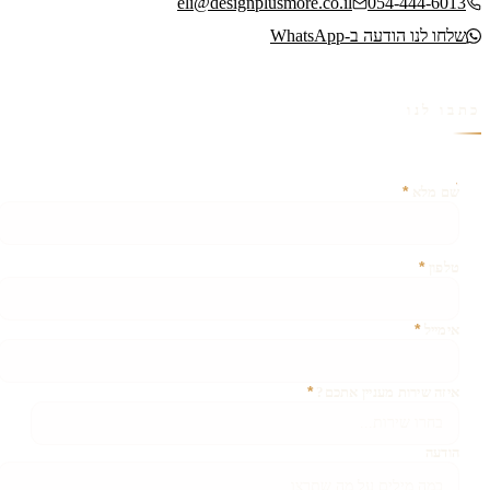
eli@designplusmore.co.il
054-444-6013
שלחו לנו הודעה ב-WhatsApp
כתבו לנו
*
אין צורך למלא שדה זה
שם מלא
*
טלפון
*
אימייל
*
איזה שירות מעניין אתכם?
הודעה