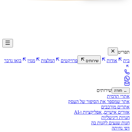
תפריט
בית
אודות
פרויקטים
המלצות
מגזין
בואו נדבר
שירותים
שירותים
← חזרה
אתרי תדמית
אתר שמספר את הסיפור של העסק
אתרים מורכבים
אזורים אישיים, אפליקציות ו-AI
חנויות דיגיטליות
חנות שנעים לקנות בה
דפי נחיתה