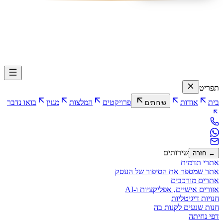
תפריט
בית
אודות
פרויקטים
המלצות
מגזין
בואו נדבר
שירותים
שירותים
← חזרה
אתרי תדמית
אתר שמספר את הסיפור של העסק
אתרים מורכבים
אזורים אישיים, אפליקציות ו-AI
חנויות דיגיטליות
חנות שנעים לקנות בה
דפי נחיתה