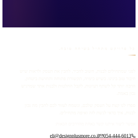
כל פרויקט מתחיל בשיחה טובה.
לפני שמתחילים לבנות, חשוב להכיר, להבין את העסק ולראות שיש
חיבור טוב בינינו. כשיש כימיה, תקשורת פתוחה ותחושת ביטחון,
הרבה יותר קל לשתף רעיונות, לקבל החלטות ולבנות אתר שמרגיש
נכון באמת.
ספרו לנו קצת על העסק שלכם, ונשמח לעזור לכם להבין מה נכון
לבנות, איך כדאי לגשת לזה ואיפה מתחילים.
אפשר ליצור איתנו קשר באחת מהדרכים הבאות:
eli@designplusmore.co.il
054-444-6013