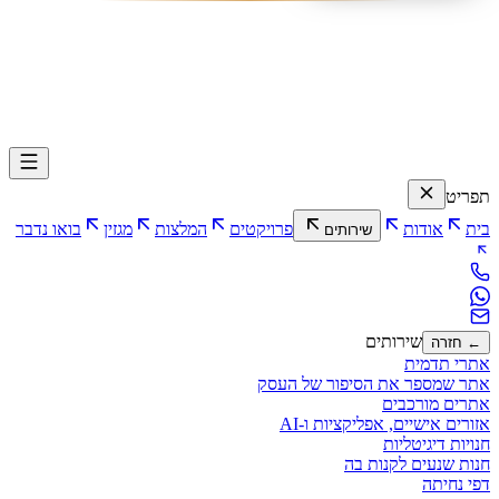
תפריט
בית
אודות
פרויקטים
המלצות
מגזין
בואו נדבר
שירותים
שירותים
← חזרה
אתרי תדמית
אתר שמספר את הסיפור של העסק
אתרים מורכבים
אזורים אישיים, אפליקציות ו-AI
חנויות דיגיטליות
חנות שנעים לקנות בה
דפי נחיתה