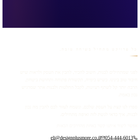
כל פרויקט מתחיל בשיחה טובה.
לפני שמתחילים לבנות, חשוב להכיר, להבין את העסק ולראות שיש
חיבור טוב בינינו. כשיש כימיה, תקשורת פתוחה ותחושת ביטחון,
הרבה יותר קל לשתף רעיונות, לקבל החלטות ולבנות אתר שמרגיש
נכון באמת.
ספרו לנו קצת על העסק שלכם, ונשמח לעזור לכם להבין מה נכון
לבנות, איך כדאי לגשת לזה ואיפה מתחילים.
אפשר ליצור איתנו קשר באחת מהדרכים הבאות:
eli@designplusmore.co.il
054-444-6013